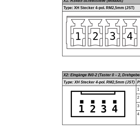
X1: RS485-Schnittstelle (Modbus)
Type: XH Stecker 4-pol. RM2,5mm (JST)
X2: Eingänge IN0-2 (Taster 0 – 2, Drehgebe
Type: XH Stecker 4-pol. RM2,5mm (JST)
P
1
2
3
4