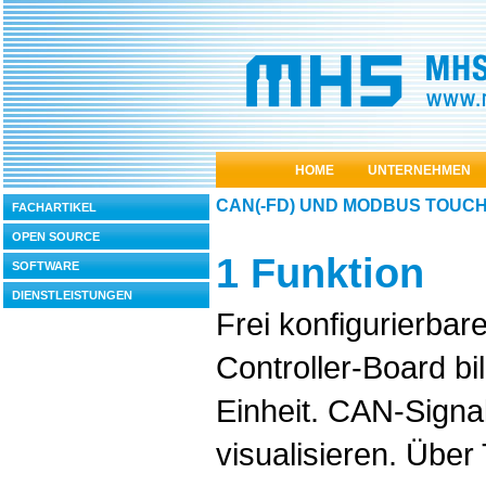
HOME
UNTERNEHMEN
CAN(-FD) UND MODBUS TOUCH
FACHARTIKEL
OPEN SOURCE
1 Funktion
SOFTWARE
DIENSTLEISTUNGEN
Frei konfigurierb
Controller-Board b
Einheit. CAN-Signal
visualisieren. Übe