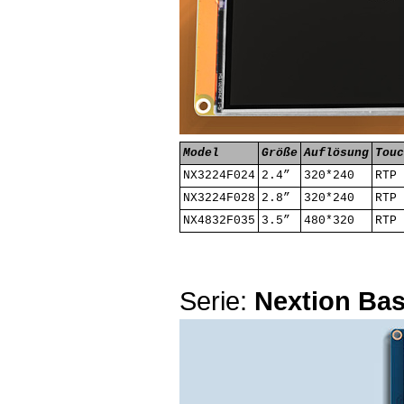
Model
Größe
Auflösung
Touc
NX3224F024
2.4”
320*240
RTP
NX3224F028
2.8”
320*240
RTP
NX4832F035
3.5”
480*320
RTP
Serie:
Nextion Bas