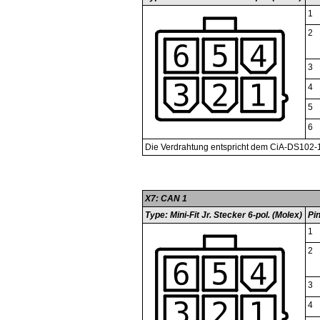
1
2
3
4
5
6
Die Verdrahtung entspricht dem CiA-DS102-
X7: CAN 1
Type: Mini-Fit Jr. Stecker 6-pol. (Molex)
Pi
1
2
3
4