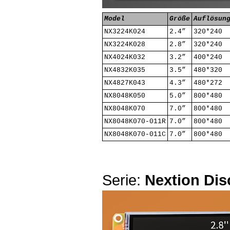
Model
Größe
Auflösun
NX3224K024
2.4”
320*240
NX3224K028
2.8”
320*240
NX4024K032
3.2”
400*240
NX4832K035
3.5”
480*320
NX4827K043
4.3”
480*272
NX8048K050
5.0”
800*480
NX8048K070
7.0”
800*480
NX8048K070-011R
7.0”
800*480
NX8048K070-011C
7.0”
800*480
Serie:
Nextion Dis