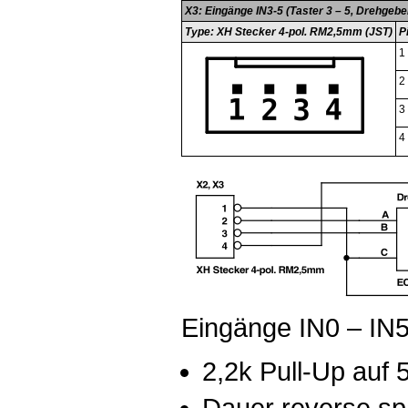
X3: Eingänge IN3-5 (Taster 3 – 5, Drehgebe
Type: XH Stecker 4-pol. RM2,5mm (JST)
P
1
2
3
4
Eingänge IN0 – IN5
2,2k Pull-Up auf