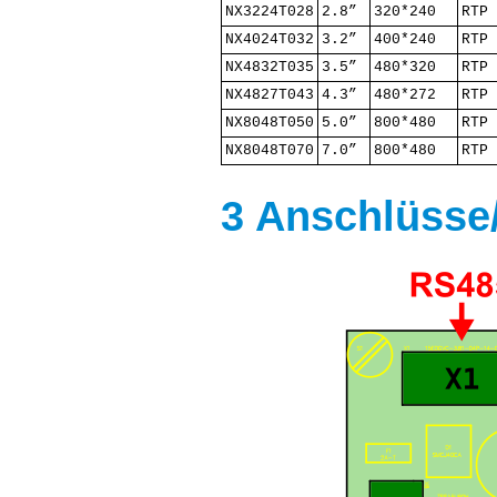
NX3224T028
2.8”
320*240
RTP
NX4024T032
3.2”
400*240
RTP
NX4832T035
3.5”
480*320
RTP
NX4827T043
4.3”
480*272
RTP
NX8048T050
5.0”
800*480
RTP
NX8048T070
7.0”
800*480
RTP
3 Anschlüsse