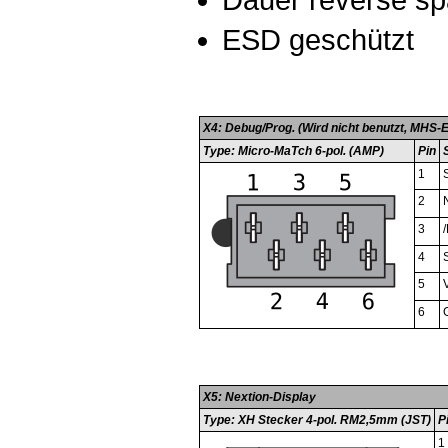
Dauer reverse sp
ESD geschützt
X4: Debug/Prog. (Wird nicht benutzt, MHS-E
Type: Micro-MaTch 6-pol. (AMP)
Pin
1
2
3
4
5
6
X5: Nextion-Display
Type: XH Stecker 4-pol. RM2,5mm (JST)
P
1