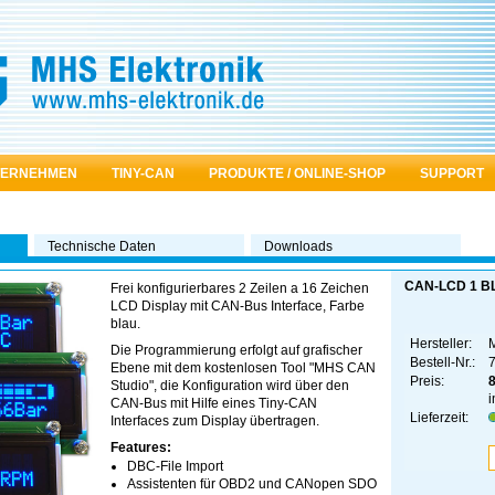
TERNEHMEN
TINY-CAN
PRODUKTE / ONLINE-SHOP
SUPPORT
Technische Daten
Downloads
CAN-LCD 1 B
Frei konfigurierbares 2 Zeilen a 16 Zeichen
LCD Display mit CAN-Bus Interface, Farbe
blau.
Hersteller:
Die Programmierung erfolgt auf grafischer
Bestell-Nr.:
Ebene mit dem kostenlosen Tool "MHS CAN
Preis:
Studio", die Konfiguration wird über den
i
CAN-Bus mit Hilfe eines Tiny-CAN
Lieferzeit:
Interfaces zum Display übertragen.
Features:
DBC-File Import
Assistenten für OBD2 und CANopen SDO