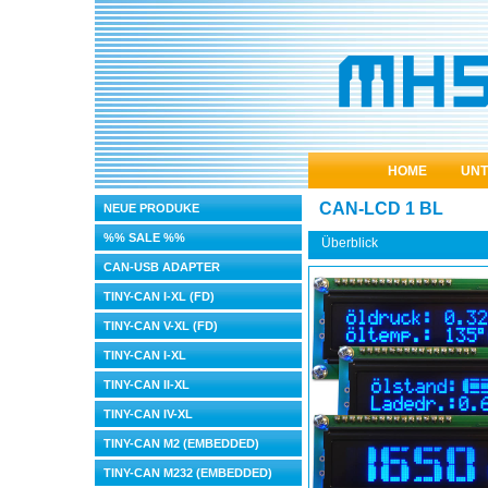
HOME
UN
CAN-LCD 1 BL
NEUE PRODUKE
%% SALE %%
Überblick
CAN-USB ADAPTER
TINY-CAN I-XL (FD)
TINY-CAN V-XL (FD)
TINY-CAN I-XL
TINY-CAN II-XL
TINY-CAN IV-XL
TINY-CAN M2 (EMBEDDED)
TINY-CAN M232 (EMBEDDED)