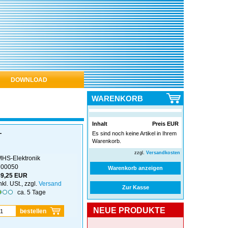
DOWNLOAD
WARENKORB
Inhalt
Preis EUR
L
Es sind noch keine Artikel in Ihrem
Warenkorb.
zzgl.
Versandkosten
MHS-Elektronik
700050
Warenkorb anzeigen
89,25 EUR
nkl. USt., zzgl.
Versand
Zur Kasse
ca. 5 Tage
NEUE PRODUKTE